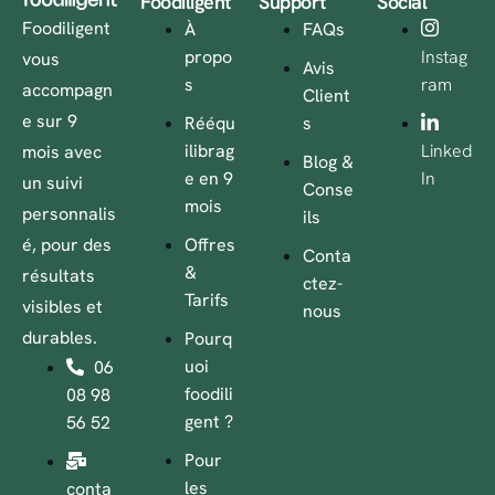
Foodiligent
Support
Social
Foodiligent
À
FAQs
propo
Instag
vous
Avis
s
ram
accompagn
Client
e sur 9
Rééqu
s
ilibrag
Linked
mois avec
Blog &
e en 9
In
un suivi
Conse
mois
personnalis
ils
é, pour des
Offres
Conta
&
résultats
ctez-
Tarifs
visibles et
nous
durables.
Pourq
uoi
06
foodili
08 98
gent ?
56 52
Pour
les
conta