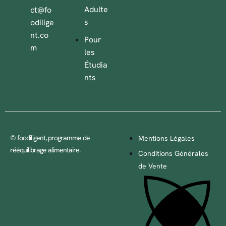
Adulte
ct@fo
s
odilige
nt.co
Pour
m
les
Étudia
nts
© foodiligent, programme de
Mentions Légales
rééquilibrage alimentaire.
Conditions Générales
de Vente