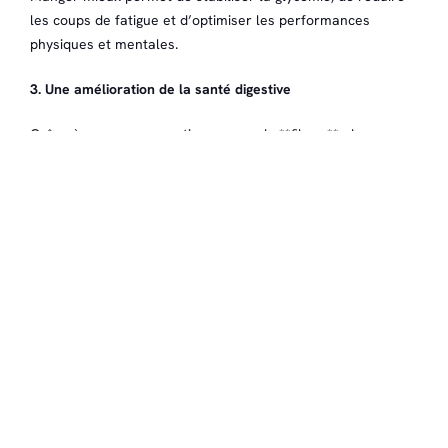
les coups de fatigue et d’optimiser les performances
physiques et mentales.
3. Une amélioration de la santé digestive
Grâce à une consommation accrue de **fibres**, de
probiotiques naturels (yaourts, légumes lactofermentés) et
à la réduction des aliments transformés, le système digestif
fonctionne mieux.
4. Moins de fringales et de compulsions
Le fait de manger suffisamment et régulièrement permet de
réduire les envies de sucre, les grignotages et les crises de
boulimie.
5. Un impact positif sur la santé mentale
Mieux manger, c’est aussi se sentir mieux dans son corps et