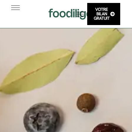
VOTRE
Programme
BILAN
GRATUIT
Blog & Conseils
Adulte
Etudiant