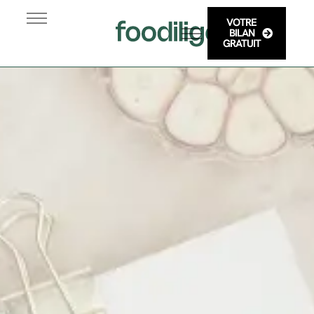
VOTRE
Programme
BILAN
GRATUIT
Blog & Conseils
Adulte
Etudiant